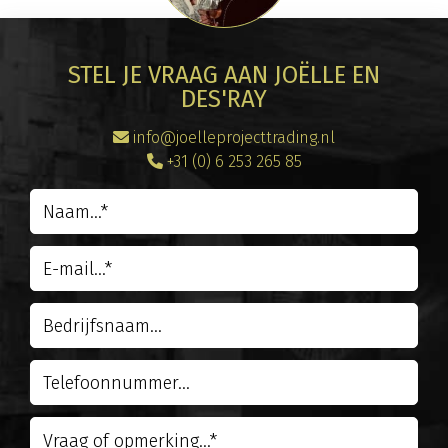
STEL JE VRAAG AAN JOËLLE EN
DES'RAY
info@joelleprojecttrading.nl
+31 (0) 6 253 265 85