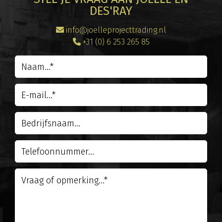
DES'RAY
info@joelleprojecttrading.nl
+31 (0) 6 253 265 85