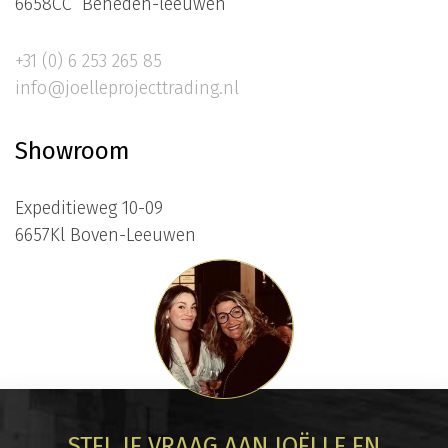
6658CC Beneden-leeuwen
+31 (0) 6 253 265 85
info@joelleprojecttrading.nl
Showroom
Expeditieweg 10-09
6657Kl Boven-Leeuwen
STEL JE VRAAG AAN JOËLLE EN