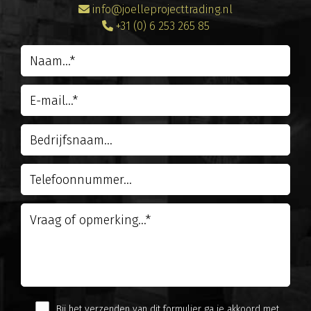
info@joelleprojecttrading.nl
+31 (0) 6 253 265 85
Bij het verzenden van dit formulier ga je akkoord met